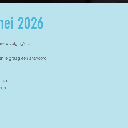
mei 2026
ie-opvolging? ...
en je graag een antwoord
keuze!
nop.