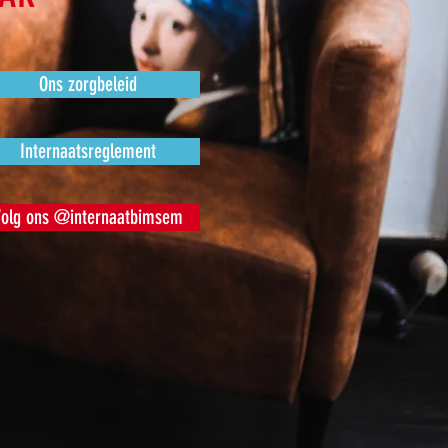
Ons zorgbeleid
Internaatsreglement
Volg ons @internaatbimsem