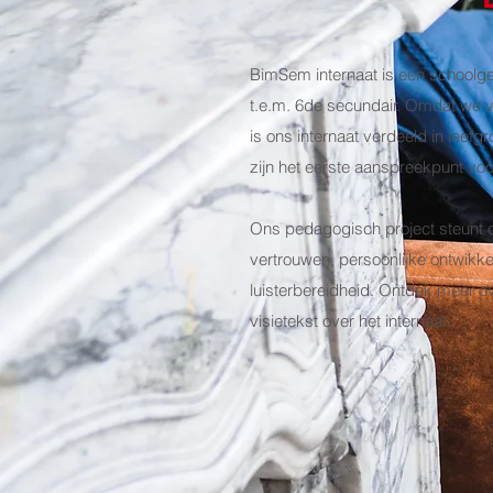
BimSem internaat is een schoolge
t.e.m. 6de secundair. Omdat we v
is ons internaat verdeeld in leef
zijn het eerste aanspreekpunt voor
Ons pedagogisch project steunt op
vertrouwen, persoonlijke ontwikkel
luisterbereidheid. Ontdek meer 
visietekst over het internaat.