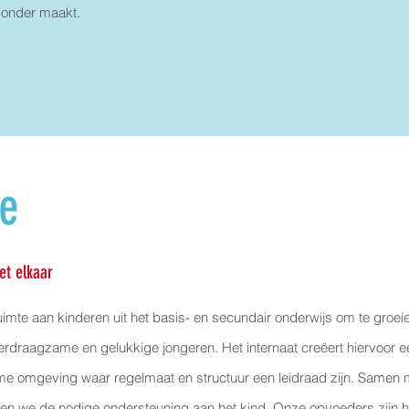
jzonder maakt.
ie
et elkaar
imte aan kinderen uit het basis- en secundair onderwijs om te groeie
verdraagzame en gelukkige jongeren. Het internaat creëert hiervoor 
arme omgeving waar regelmaat en structuur een leidraad zijn. Samen 
en we de nodige ondersteuning aan het kind. Onze opvoeders zijn h