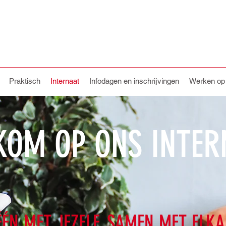
Praktisch
Internaat
Infodagen en inschrijvingen
Werken o
KOM OP ONS INTER
ÉÉN MET JEZELF, SAMEN MET ELK