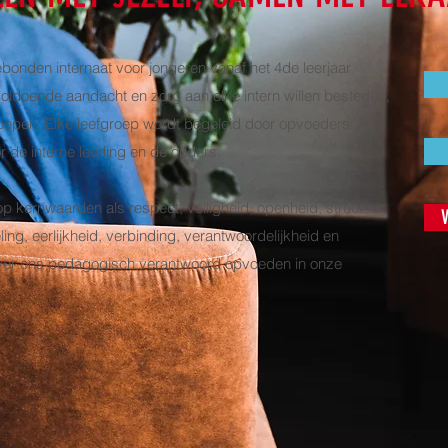
bonden internaat voor jongeren vanaf het 4de leerjaar
oldoende aandacht en zorg aan elke intern willen besteden,
groepen. Elke leefgroep wordt begeleid door opvoeders. Zij
 de interne leerling en de ouders.
 kernwaarden als respect, veiligheid, openheid, structuur,
ing, eerlijkheid, verbinding, verantwoordelijkheid en
over ons pedagogisch verantwoord opvoeden in onze