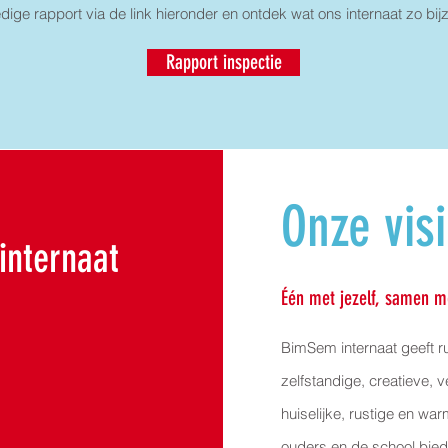
edige rapport via de link hieronder en ontdek wat ons internaat zo bi
Rapport inspectie
Onze vis
 internaat
Één met jezelf, samen m
BimSem internaat geeft ru
zelfstandige, creatieve, 
huiselijke, rustige en w
ouders en de school bied