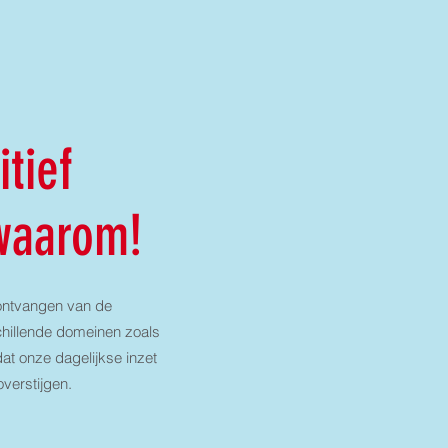
itief
 waarom!
t ontvangen van de
schillende domeinen zoals
dat onze dagelijkse inzet
verstijgen.