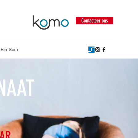
Contacteer ons
p BimSem
NAAT
AAR