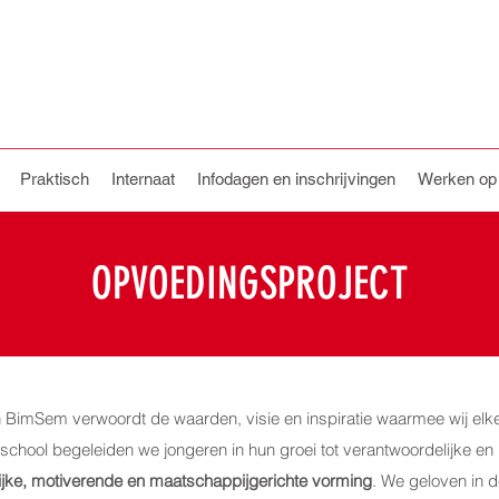
Praktisch
Internaat
Infodagen en inschrijvingen
Werken o
OPVOEDINGSPROJECT
 BimSem verwoordt de waarden, visie en inspiratie waarmee wij elk
gschool begeleiden we jongeren in hun groei tot verantwoordelijke e
jke, motiverende en maatschappijgerichte vorming
. We geloven in 