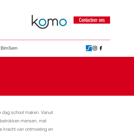
Contacteer ons
p BimSem
e dag school maken. Vanuit
n betrokken mensen, met
de kracht van ontmoeting en