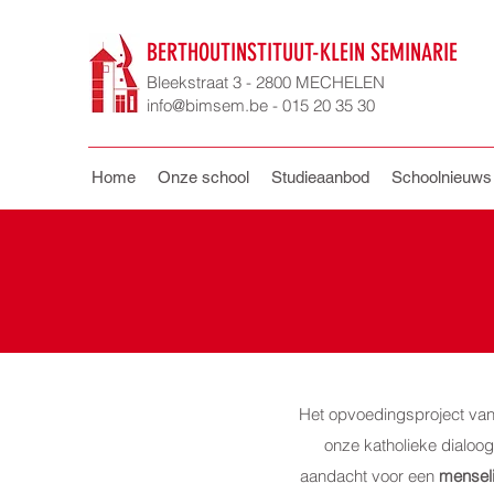
BERTHOUTINSTITUUT-KLEIN SEMINARIE
Bleekstraat 3 - 2800 MECHELEN
info@bimsem.be - 015 20 35 30
Home
Onze school
Studieaanbod
Schoolnieuws
Het opvoedingsproject van
onze katholieke dialoo
aandacht voor een
menseli