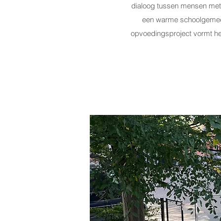
dialoog tussen mensen met 
een warme schoolgemeens
opvoedingsproject vormt h