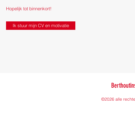
Hopelijk tot binnenkort!
Ik stuur mijn CV en motivatie
Berthoutin
©2026 alle rech