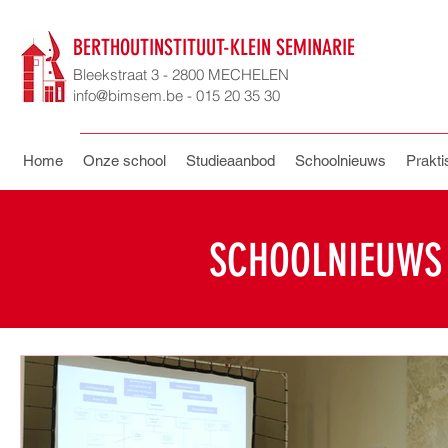
BERTHOUTINSTITUUT-KLEIN SEMINARIE
Bleekstraat 3 - 2800 MECHELEN
info@bimsem.be - 015 20 35 30
Home
Onze school
Studieaanbod
Schoolnieuws
Prakti
SCHOOLNIEUWS