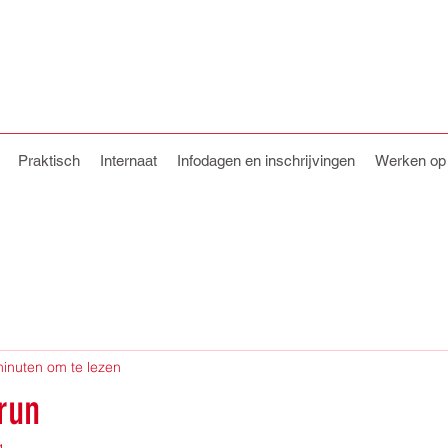
Praktisch
Internaat
Infodagen en inschrijvingen
Werken o
minuten om te lezen
run