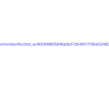
tic.com/video/45c0dd_ac905939605846a0b57d54931f195a52/480