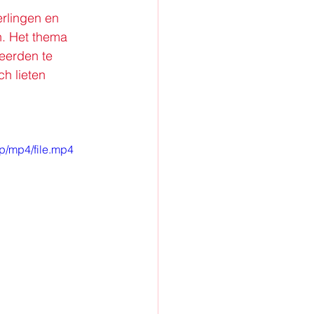
rlingen en 
n. Het thema 
eerden te 
h lieten 
p/mp4/file.mp4