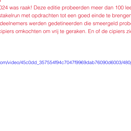
4
024 was raak! Deze editie probeerden meer dan 100 lee
stakelrun met opdrachten tot een goed einde te brenge
': deelnemers werden gedetineerden die smeergeld prob
piers omkochten om vrij te geraken. En of de cipiers zic
ic.com/video/45c0dd_357554f94c7047f9969dab76090d6003/480