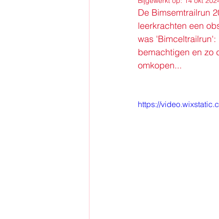
Bijgewerkt op:
14 okt 202
De Bimsemtrailrun 2
leerkrachten een ob
was 'Bimceltrailrun
bemachtigen en zo ci
omkopen...
https://video.wixstat