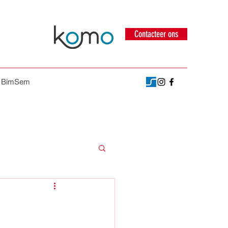
Contacteer ons
p BimSem