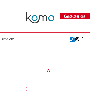
Contacteer ons
p BimSem