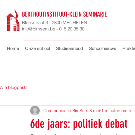
BERTHOUTINSTITUUT-KLEIN SEMINARIE
Bleekstraat 3 - 2800 MECHELEN
info@bimsem.be - 015 20 35 30
Home
Onze school
Studieaanbod
Schoolnieuws
Prakti
Alle blogposts
Communicatie BimSem
8 mei
1 minuten om te 
6de jaars: politiek debat