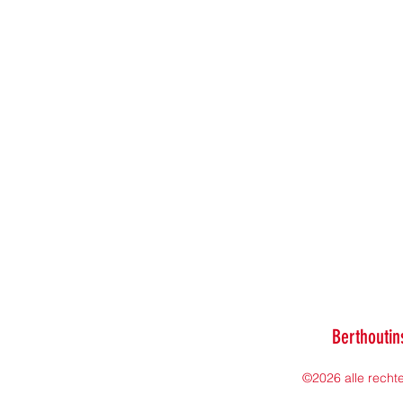
Berthoutin
©2026 alle rech