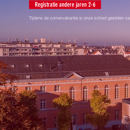
Registratie andere jaren 2-6
Tijdens de zomervakantie is onze school
gesloten van